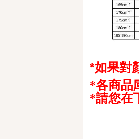
*如果對
*各商品
*請您在