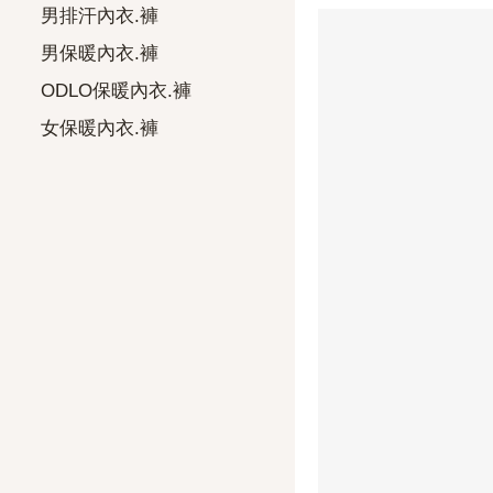
男排汗內衣.褲
男保暖內衣.褲
ODLO保暖內衣.褲
女保暖內衣.褲