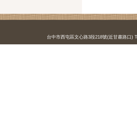
台中市西屯區文心路3段218號(近甘肅路口) Tel:04-23116