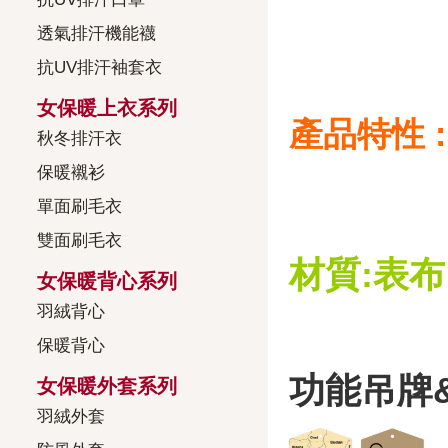
• 
透氣排汗機能襪
抗UV排汗袖套衣
女保暖上衣系列
產品特性 
秋冬排汗衣
• 左
保暖襯衫
單面刷毛衣
• 經
雙面刷毛衣
材質:表布:
女保暖背心系列
羽絨背心
彈性纖
保暖背心
功能吊牌
女保暖外套系列
羽絨外套