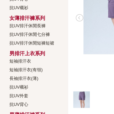
抗UV襯衫
女薄排汗褲系列
抗UV排汗休閒長褲
抗UV排汗休閒七分褲
抗UV排汗休閒短褲短裙
男排汗上衣系列
短袖排汗衣
短袖排汗衣(有領)
長袖排汗衣(薄)
抗UV襯衫
抗UV外套
抗UV背心